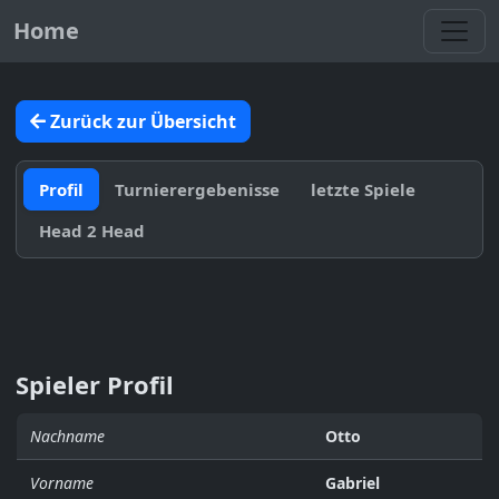
Toggl
Home
Zurück zur Übersicht
Profil
Turnierergebenisse
letzte Spiele
Head 2 Head
Spieler Profil
Nachname
Otto
Vorname
Gabriel