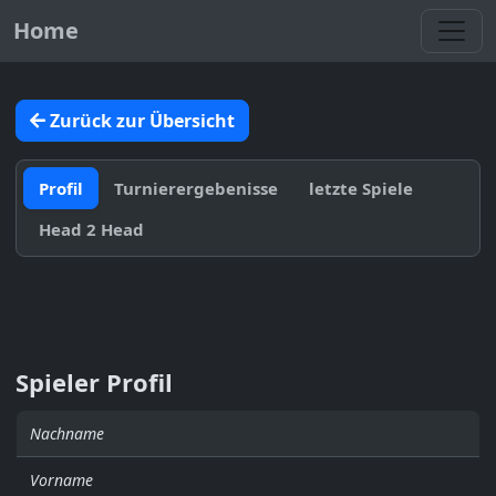
Toggl
Home
Zurück zur Übersicht
Profil
Turnierergebenisse
letzte Spiele
Head 2 Head
Spieler Profil
Nachname
Vorname